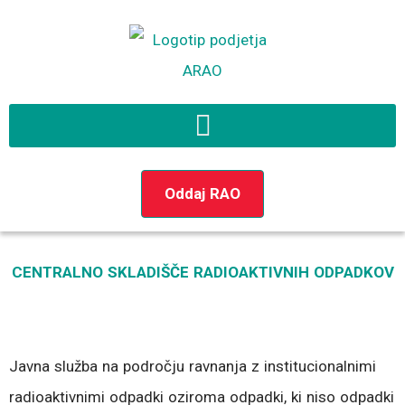
Preskoči
na
vsebino
Oddaj RAO
CENTRALNO SKLADIŠČE RADIOAKTIVNIH ODPADKOV
Javna služba na področju ravnanja z institucionalnimi
radioaktivnimi odpadki oziroma odpadki, ki niso odpadki