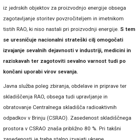
iz jedrskih objektov za proizvodnjo energije obsega
zagotavljanje storitev povzročiteljem in imetnikom
tistih RAO, ki niso nastali pri proizvodnji energije.
S
tem
se uresničuje nacionalni strateški cilj omogočati
izvajanje sevalnih dejavnosti v industriji, medicini in
raziskavah ter zagotoviti sevalno varnost tudi po
končani uporabi virov sevanja.
Javna služba poleg zbiranja, obdelave in priprave ter
skladiščenja RAO, obsega tudi upravljanje in
obratovanje Centralnega skladišča radioaktivnih
odpadkov v Brinju (CSRAO). Zasedenost skladiščnega
prostora v CSRAO znaša približno 80 %. Pri takšni
zasedenosti je treba stalno izvajati ukrepe