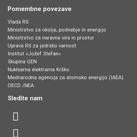
Pomembne povezave
Vlada RS
Ministrstvo za okolje, podnebje in energijo
Ministrstvo za naravne vire in prostor
Uprava RS za jedrsko varnost
Institut »Jožef Stefan«
Skupina GEN
Nuklearna elektrarna Krško
Mednarodna agencija za atomsko energijo (IAEA)
OECD /NEA
Sledite nam
L
Y
i
o
n
u