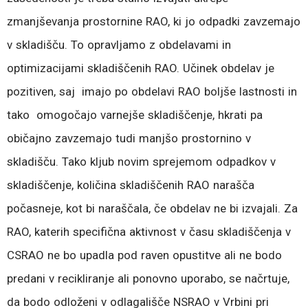
zmanjševanja prostornine RAO, ki jo odpadki zavzemajo
v skladišču. To opravljamo z obdelavami in
optimizacijami skladiščenih RAO. Učinek obdelav je
pozitiven, saj imajo po obdelavi RAO boljše lastnosti in
tako omogočajo varnejše skladiščenje, hkrati pa
običajno zavzemajo tudi manjšo prostornino v
skladišču. Tako kljub novim sprejemom odpadkov v
skladiščenje, količina skladiščenih RAO narašča
počasneje, kot bi naraščala, če obdelav ne bi izvajali. Za
RAO, katerih specifična aktivnost v času skladiščenja v
CSRAO ne bo upadla pod raven opustitve ali ne bodo
predani v recikliranje ali ponovno uporabo, se načrtuje,
da bodo odloženi v odlagališče NSRAO v Vrbini pri