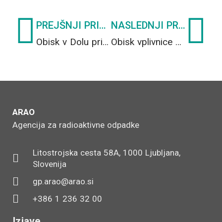
Prev
Ne
PREJŠNJI PRISPEVEK
NASLEDNJI PRISPEVEK
Obisk v Dolu pri Ljubljani, kjer obratujemo objekt Centralnega skladišča radioaktivnih odpadkov
Obisk vplivnice v Centralnem skladišču radioaktivnih odpadkov
ARAO
Agencija za radioaktivne odpadke
Litostrojska cesta 58A, 1000 Ljubljana,
Slovenija
gp.arao@arao.si
+386 1 236 32 00
Izjave