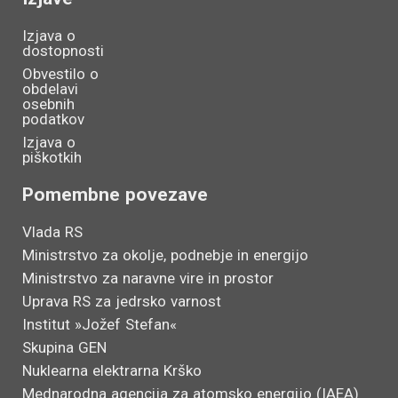
Izjava o
dostopnosti
Obvestilo o
obdelavi
osebnih
podatkov
Izjava o
piškotkih
Pomembne povezave
Vlada RS
Ministrstvo za okolje, podnebje in energijo
Ministrstvo za naravne vire in prostor
Uprava RS za jedrsko varnost
Institut »Jožef Stefan«
Skupina GEN
Nuklearna elektrarna Krško
Mednarodna agencija za atomsko energijo (IAEA)