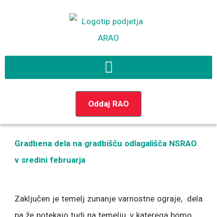
Preskoči
na
vsebino
Oddaj RAO
Gradbena dela na gradbišču odlagališča NSRAO
v sredini februarja
Zaključen je temelj zunanje varnostne ograje, dela
pa že potekajo tudi na temelju, v katerega bomo