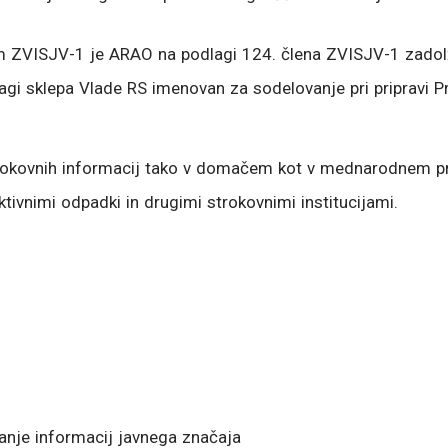
om ZVISJV-1 je ARAO na podlagi 124. člena ZVISJV-1 zadolž
lagi sklepa Vlade RS imenovan za sodelovanje pri pripravi
strokovnih informacij tako v domačem kot v mednarodnem p
ivnimi odpadki in drugimi strokovnimi institucijami.
vanje informacij javnega značaja