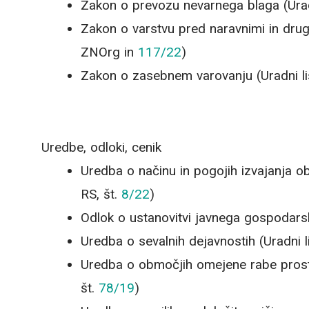
Zakon o prevozu nevarnega blaga (Uradn
Zakon o varstvu pred naravnimi in drugi
ZNOrg in
117/22
)
Zakon o zasebnem varovanju (Uradni li
Uredbe, odloki, cenik
Uredba o načinu in pogojih izvajanja o
RS, št.
8/22
)
Odlok o ustanovitvi javnega gospodars
Uredba o sevalnih dejavnostih (Uradni l
Uredba o območjih omejene rabe prostor
št.
78/19
)