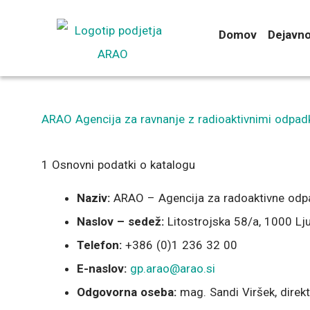
Preskoči
na
Domov
Dejavno
vsebino
ARAO Agencija za ravnanje z radioaktivnimi odpad
1 Osnovni podatki o katalogu
Naziv:
ARAO – Agencija za radoaktivne odp
Naslov – sedež:
Litostrojska 58/a, 1000 Lj
Telefon:
+386 (0)1 236 32 00
E-naslov:
gp.arao@arao.si
Odgovorna oseba:
mag. Sandi Viršek, direk