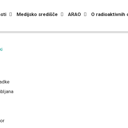
sti
Medijsko središče
ARAO
O radioaktivnih
ki
adke
ubljana
tor