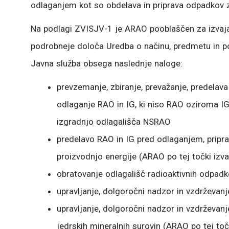
odlaganjem kot so obdelava in priprava odpadkov za
Na podlagi ZVISJV-1 je ARAO pooblaščen za izvajan
podrobneje določa Uredba o načinu, predmetu in pog
Javna služba obsega naslednje naloge:
prevzemanje, zbiranje, prevažanje, predelava
odlaganje RAO in IG, ki niso RAO oziroma IG 
izgradnjo odlagališča NSRAO
predelavo RAO in IG pred odlaganjem, priprav
proizvodnjo energije (ARAO po tej točki izv
obratovanje odlagališč radioaktivnih odpadk
upravljanje, dolgoročni nadzor in vzdrževanj
upravljanje, dolgoročni nadzor in vzdrževanje
jedrskih mineralnih surovin (ARAO po tej toč