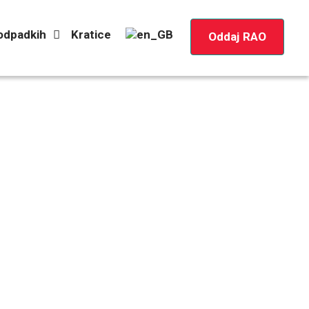
 odpadkih
Kratice
Oddaj RAO