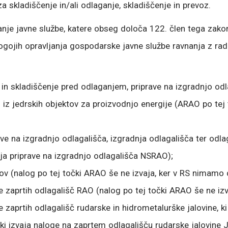
 skladiščenje in/ali odlaganje, skladiščenje in prevoz.
je javne službe, katere obseg določa 122. člen tega zakon
ojih opravljanja gospodarske javne službe ravnanja z radio
 in skladiščenje pred odlaganjem, priprave na izgradnjo odl
iz jedrskih objektov za proizvodnjo energije (ARAO po tej 
e na izgradnjo odlagališča, izgradnja odlagališča ter odla
aja priprave na izgradnjo odlagališča NSRAO);
ov (nalog po tej točki ARAO še ne izvaja, ker v RS nimamo d
e zaprtih odlagališč RAO (nalog po tej točki ARAO še ne izv
 zaprtih odlagališč rudarske in hidrometalurške jalovine, ki
ki izvaja naloge na zaprtem odlagališču rudarske jalovine 