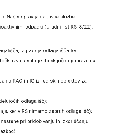
a. Način opravljanja javne službe
aktivnimi odpadki (Uradni list RS, 8/22).
agališča, izgradnja odlagališča ter
točki izvaja naloge do vključno priprave na
ganja RAO in IG iz jedrskih objektov za
elujočih odlagališč);
aja, ker v RS nimamo zaprtih odlagališč);
 nastane pri pridobivanju in izkoriščanju
Jazbec).