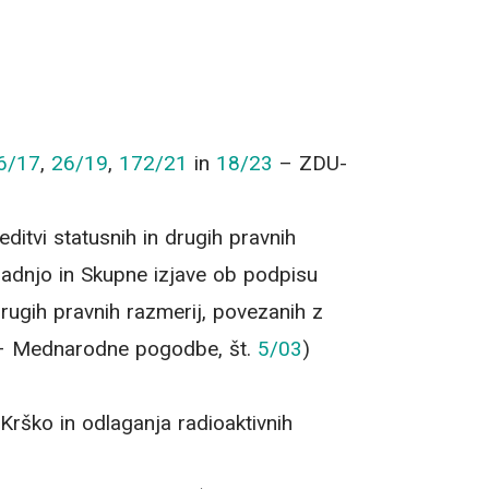
6/17
,
26/19
,
172/21
in
18/23
– ZDU-
ditvi statusnih in drugih pravnih
radnjo in Skupne izjave ob podpisu
rugih pravnih razmerij, povezanih z
S – Mednarodne pogodbe, št.
5/03
)
Krško in odlaganja radioaktivnih