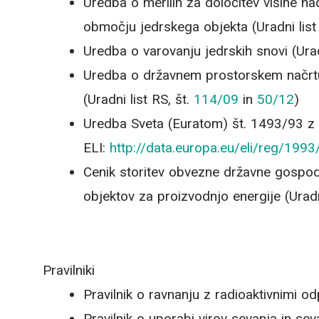
Uredba o merilih za določitev višine n
območju jedrskega objekta (Uradni list
Uredba o varovanju jedrskih snovi (Urad
Uredba o državnem prostorskem načrtu z
(Uradni list RS, št.
114/09
in
50/12
)
Uredba Sveta (Euratom) št. 1493/93 z d
ELI:
http://data.europa.eu/eli/reg/199
Cenik storitev obvezne državne gospoda
objektov za proizvodnjo energije (Uradni
Pravilniki
Pravilnik o ravnanju z radioaktivnimi od
Pravilnik o uporabi virov sevanja in seva