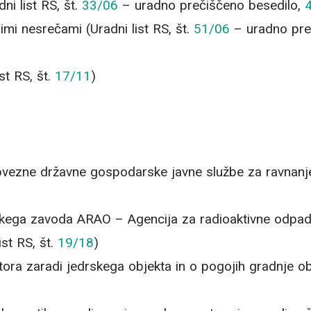
i list RS, št.
33/06
– uradno prečiščeno besedilo,
mi nesrečami (Uradni list RS, št.
51/06
– uradno pre
st RS, št.
17/11
)
bvezne državne gospodarske javne službe za ravnanje 
kega zavoda ARAO – Agencija za radioaktivne odpadke
ist RS, št.
19/18
)
a zaradi jedrskega objekta in o pogojih gradnje obj