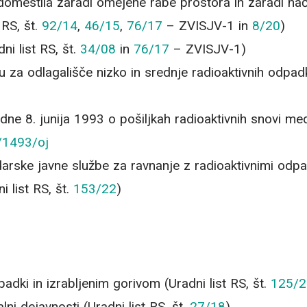
adomestila zaradi omejene rabe prostora in zaradi nač
 RS, št.
92/14
,
46/15
,
76/17
– ZVISJV-1 in
8/20
)
ni list RS, št.
34/08
in
76/17
– ZVISJV-1)
a odlagališče nizko in srednje radioaktivnih odpadko
ne 8. junija 1993 o pošiljkah radioaktivnih snovi me
3/1493/oj
rske javne službe za ravnanje z radioaktivnimi odpadk
 list RS, št.
153/22
)
padki in izrabljenim gorivom (Uradni list RS, št.
125/2
lni dejavnosti (Uradni list RS, št.
27/18
)