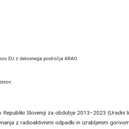
isov EU z delovnega področja ARAO
pisov:
 v Republiki Sloveniji za obdobje 2013–2023 (Uradni li
nanja z radioaktivnimi odpadki in izrabljenim goriv