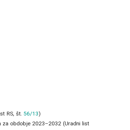
st RS, št.
56/13
)
om za obdobje 2023–2032 (Uradni list