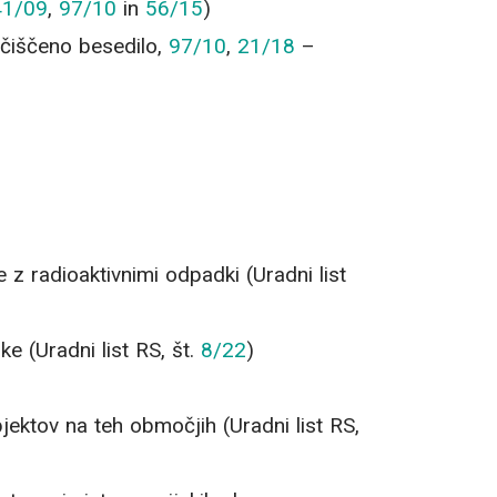
41/09
,
97/10
in
56/15
)
čiščeno besedilo,
97/10
,
21/18
–
z radioaktivnimi odpadki (Uradni list
 (Uradni list RS, št.
8/22
)
ektov na teh območjih (Uradni list RS,