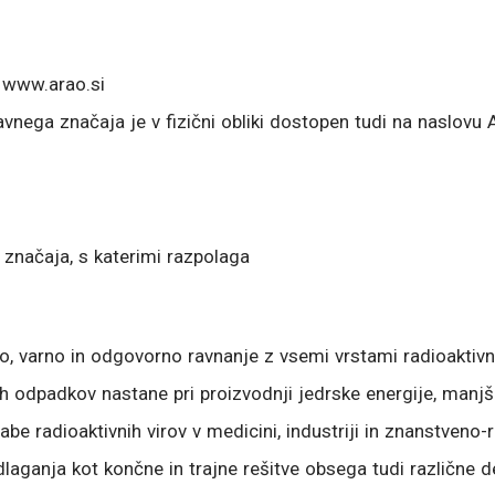
www.arao.si
vnega značaja je v fizični obliki dostopen tudi na naslovu 
 značaja, s katerimi razpolaga
to, varno in odgovorno ravnanje z vsemi vrstami radioaktiv
h odpadkov nastane pri proizvodnji jedrske energije, manjši 
be radioaktivnih virov v medicini, industriji in znanstveno
laganja kot končne in trajne rešitve obsega tudi različne d