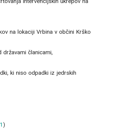
rtovanja intervencijskih ukrepov na
v na lokaciji Vrbina v občini Krško
d državami članicami,
i, ki niso odpadki iz jedrskih
1
)