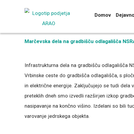
Preskoči
na
Domov
Dejavno
vsebino
Marčevska dela na gradbišču odlagališča NS
Infrastrukturna dela na gradbišču odlagališča NS
Vrbinske ceste do gradbišča odlagališča, s pločn
in električne energije. Zaključujejo se tudi dela
preteklih dneh smo izvedli razširjen izkop gra
nasipavanje na končno višino. Izdelani so bili t
varovanje jedrskega objekta.