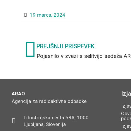
19 marca, 2024
Prev
PREJŠNJI PRISPEVEK
Izj
ARAO
Agencija za radioaktivne odpadke
Izja
Obve
Litostrojska cesta 58A, 1000
pod
Ljubljana, Slovenija
Izja