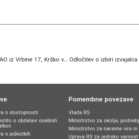
Pojasnilo v zvezi s selitvijo sedeža ARAO iz Vrbine 17, Krško v Ljubljano
ave
Pomembne povezave
va o dostopnosti
Vlada RS
stilo o obdelavi osebnih
Ministrstvo za okolje, podnebj
atkov
Ministrstvo za naravne vire in
va o piškotkih
Uprava RS za jedrsko varnost