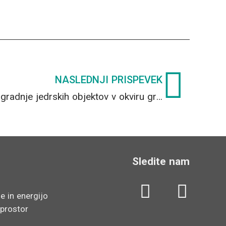
Nex
NASLEDNJI PRISPEVEK
Odločitev o izbiri izvajalca gradnje jedrskih objektov v okviru gradnje odlagališča NSRAO
Sledite nam
L
Y
e in energijo
i
o
 prostor
n
u