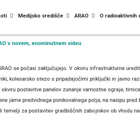
sti
Medijsko središče
ARAO
O radioaktivnih
RAO v novem, enominutnem videu
RAO se počasi zaključujejo. V okviru infrastrukturne uredit
iki, kolesarsko stezo s pripadajočimi priključki in javno ra
 v okviru postavitve panelov zunanje varnostne ograje, tirnic
dbene jame predvidnega ponikovalnega polja, na nasipu pr
udi temelji za postavitev gradbiščnih zabojnikov ob vhodu n