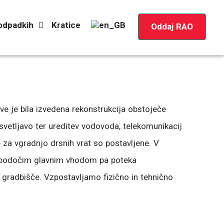
 odpadkih
Kratice
Oddaj RAO
ve je bila izvedena rekonstrukcija obstoječe
zsvetljavo ter ureditev vodovoda, telekomunikacij
e za vgradnjo drsnih vrat so postavljene. V
ed bodočim glavnim vhodom pa poteka
a gradbišče. Vzpostavljamo fizično in tehnično