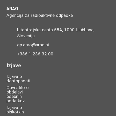
ARAO
Agencija za radioaktivne odpadke
Litostrojska cesta 58A, 1000 Ljubljana,
Slovenija
gp.arao@arao.si
+386 1 236 32 00
Izjave
Izjava o
dostopnosti
Obvestilo o
obdelavi
osebnih
podatkov
Izjava o
piškotkih