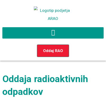
Preskoči
na
vsebino
Oddaj RAO
Oddaja radioaktivnih
odpadkov