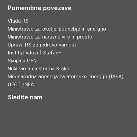
Pomembne povezave
Vlada RS
Ministrstvo za okolje, podnebje in energijo
Ministrstvo za naravne vire in prostor
Uprava RS za jedrsko varnost
Institut »Jožef Stefan«
Skupina GEN
Nuklearna elektrarna Krško
Mednarodna agencija za atomsko energijo (IAEA)
OECD /NEA
Sledite nam
L
Y
i
o
n
u