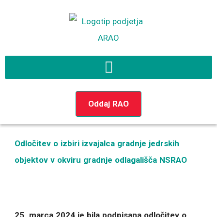
Preskoči
na
vsebino
Oddaj RAO
Odločitev o izbiri izvajalca gradnje jedrskih
objektov v okviru gradnje odlagališča NSRAO
25. marca 2024 je bila podpisana odločitev o