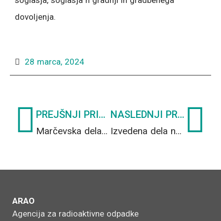
soglasja, soglasja h gradnji in gradbenega
dovoljenja.
28 marca, 2024
Prev
Ne
PREJŠNJI PRISPEVEK
NASLEDNJI PRISPEVEK
Marčevska dela na gradbišču odlagališča NSRAO v novem, 1-minutnem videu
Izvedena dela na gradbišču ob koncu marca
ARAO
Agencija za radioaktivne odpadke