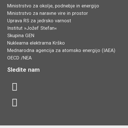
Ministrstvo za okolje, podnebje in energijo
Ministrstvo za naravne vire in prostor
Uprava RS za jedrsko varnost
Institut »Jožef Stefan«
Skupina GEN
Nuklearna elektrarna Krško
Mednarodna agencija za atomsko energijo (IAEA)
OECD /NEA
Sledite nam
L
Y
i
o
n
u
k
t
e
u