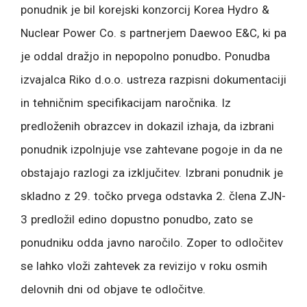
ponudnik je bil korejski konzorcij Korea Hydro &
Nuclear Power Co. s partnerjem Daewoo E&C, ki pa
je oddal dražjo in nepopolno ponudbo
.
Ponudba
izvajalca Riko d.o.o. ustreza razpisni dokumentaciji
in tehničnim specifikacijam naročnika. Iz
predloženih obrazcev in dokazil izhaja, da izbrani
ponudnik izpolnjuje vse zahtevane pogoje in da ne
obstajajo razlogi za izključitev. Izbrani ponudnik je
skladno z 29. točko prvega odstavka 2. člena ZJN-
3 predložil edino dopustno ponudbo, zato se
ponudniku odda javno naročilo. Zoper to odločitev
se lahko vloži zahtevek za revizijo v roku osmih
delovnih dni od objave te odločitve.