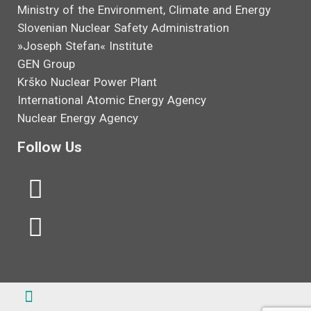
Ministry of the Environment, Climate and Energy
Slovenian Nuclear Safety Administration
»Joseph Stefan« Institute
GEN Group
Krško Nuclear Power Plant
International Atomic Energy Agency
Nuclear Energy Agency
Follow Us
L
Y
i
o
n
u
k
t
e
u