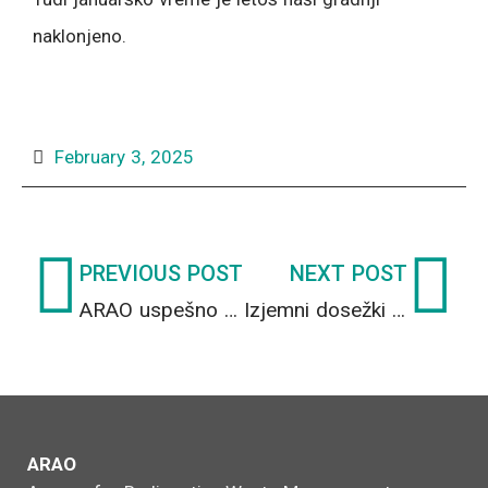
naklonjeno.
February 3, 2025
Prev
Ne
PREVIOUS POST
NEXT POST
ARAO uspešno odpeljal radioaktivni vir v državo izvora (Nemčijo)
Izjemni dosežki ekipe ARAO, ki deluje v okviru javne službe v Centralnem skladišču radioaktivnih odpadkov
ARAO