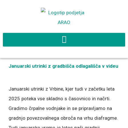
Skip
to
content
Januarski utrinki z gradbišča odlagališča v videu
Januarski utrinki z Vrbine, kjer tudi v začetku leta
2025 poteka vse skladno s časovnico in načrti.
Gradimo črpalne vodnjake in se pripravljamo na
gradnjo povezovalnega obroča na vrhu diafragme.
Tudi januarsko vreme je letos naši gradnji