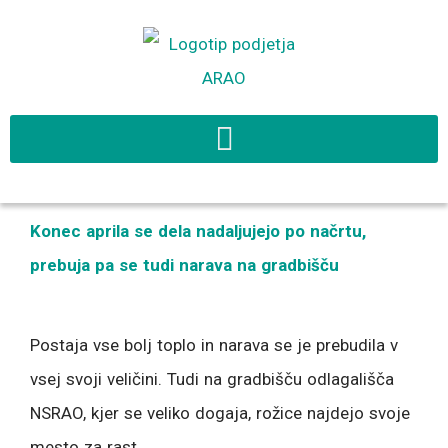
Skip
to
content
Konec aprila se dela nadaljujejo po načrtu,
prebuja pa se tudi narava na gradbišču
Postaja vse bolj toplo in narava se je prebudila v
vsej svoji veličini. Tudi na gradbišču odlagališča
NSRAO, kjer se veliko dogaja, rožice najdejo svoje
mesto za rast.