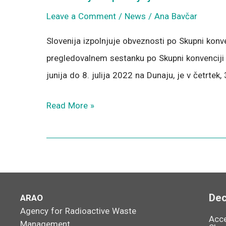
Leave a Comment
/
News
/
Ana Bavčar
po
Skupni
Slovenija izpolnjuje obveznosti po Skupni konv
konvenciji
pregledovalnem sestanku po Skupni konvenciji o
junija do 8. julija 2022 na Dunaju, je v četrtek,
Read More »
Dec
ARAO
Agency for Radioactive Waste
Acce
Management