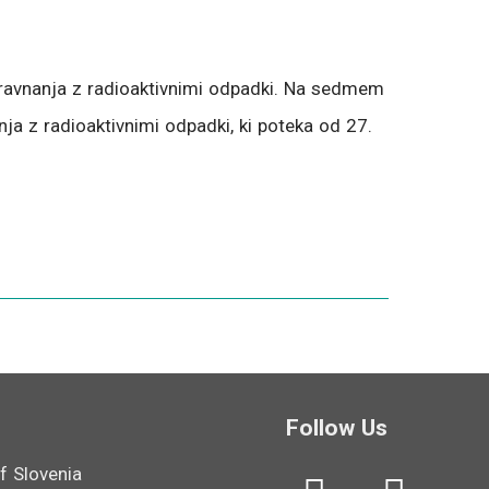
i ravnanja z radioaktivnimi odpadki. Na sedmem
ja z radioaktivnimi odpadki, ki poteka od 27.
Follow Us
L
Y
f Slovenia