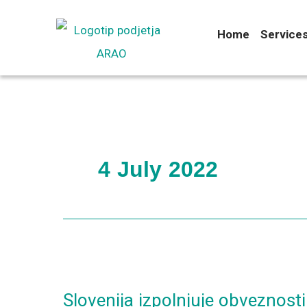
Skip
to
Home
Service
content
4 July 2022
Slovenija
izpolnjuje
Slovenija izpolnjuje obveznost
obveznosti