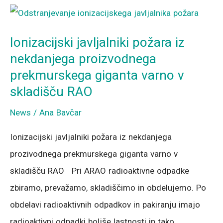
Ionizacijski
javljalniki
Ionizacijski javljalniki požara iz
požara
nekdanjega proizvodnega
iz
prekmurskega giganta varno v
nekdanjega
skladišču RAO
proizvodnega
News
/
Ana Bavčar
prekmurskega
giganta
Ionizacijski javljalniki požara iz nekdanjega
varno
prozivodnega prekmurskega giganta varno v
v
skladišču RAO Pri ARAO radioaktivne odpadke
skladišču
zbiramo, prevažamo, skladiščimo in obdelujemo. Po
RAO
obdelavi radioaktivnih odpadkov in pakiranju imajo
radioaktivni odpadki boljše lastnosti in tako