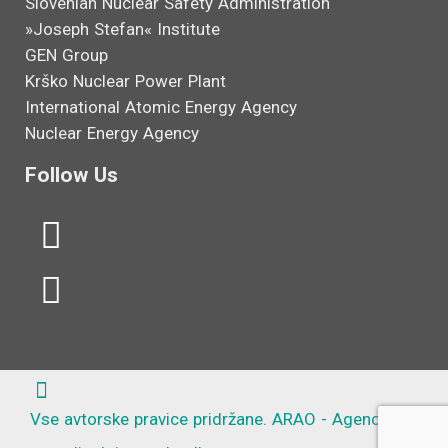
Slovenian Nuclear Safety Administration
»Joseph Stefan« Institute
GEN Group
Krško Nuclear Power Plant
International Atomic Energy Agency
Nuclear Energy Agency
Follow Us
L
Y
i
o
n
u
k
t
e
u
d
b
Vse avtorske pravice pridržane. ARAO - Agencija