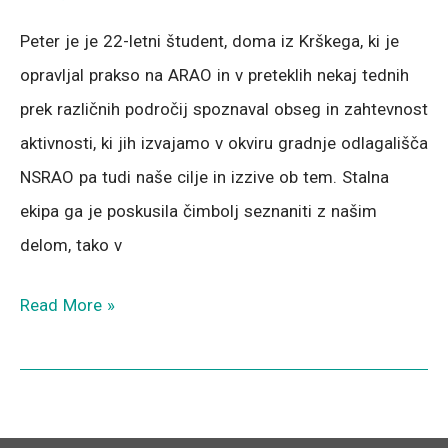
Petra
Peter je je 22-letni študent, doma iz Krškega, ki je
Gričarja
opravljal prakso na ARAO in v preteklih nekaj tednih
Vintarja
prek različnih področij spoznaval obseg in zahtevnost
ob
aktivnosti, ki jih izvajamo v okviru gradnje odlagališča
zaključku
NSRAO pa tudi naše cilje in izzive ob tem. Stalna
prakse
ekipa ga je poskusila čimbolj seznaniti z našim
na
delom, tako v
ARAO
v
Read More »
videu