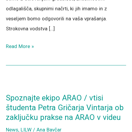
odlagališča, skupnimi načrti, ki jih imamo in z
veseljem bomo odgovorili na vaša vprašanja.
Strokovna vodstva […]
Read More »
Spoznajte
ekipo
Spoznajte ekipo ARAO / vtisi
ARAO
študenta Petra Gričarja Vintarja ob
/
zaključku prakse na ARAO v videu
vtisi
News
,
LILW
/
Ana Bavčar
študenta