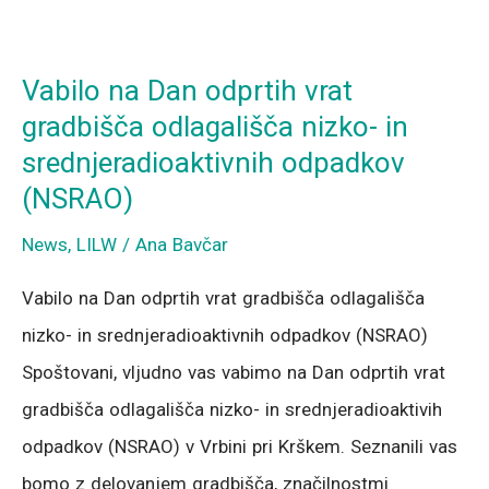
Vabilo
na
Vabilo na Dan odprtih vrat
Dan
gradbišča odlagališča nizko- in
odprtih
srednjeradioaktivnih odpadkov
vrat
(NSRAO)
gradbišča
News
,
LILW
/
Ana Bavčar
odlagališča
nizko-
Vabilo na Dan odprtih vrat gradbišča odlagališča
in
nizko- in srednjeradioaktivnih odpadkov (NSRAO)
srednjeradioaktivnih
Spoštovani, vljudno vas vabimo na Dan odprtih vrat
odpadkov
gradbišča odlagališča nizko- in srednjeradioaktivih
(NSRAO)
odpadkov (NSRAO) v Vrbini pri Krškem. Seznanili vas
bomo z delovanjem gradbišča, značilnostmi