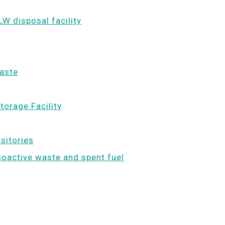
LW disposal facility
waste
torage Facility
ositories
dioactive waste and spent fuel