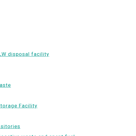
LW disposal facility
waste
torage Facility
ositories