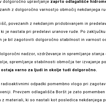
 v dolgoročno upravljanje
zaprto odlagališče hidrome
ezanih z dolgoročno varnostjo območij nekdanjega rud
lišč, povezanih z nekdanjim pridobivanjem in predel
ki je nastala pri predelavi uranove rude. Po zaključku
n je bil zagotoviti dolgoročno stabilnost in varnost od
lgoročni nadzor, vzdrževanje in spremljanje stanja o
olje, spremljanje stabilnosti območja ter izvajanje p
 ostaja varno za ljudi in okolje tudi dolgoročno.
 radioaktivnimi odpadki pomembno vlogo pri zagotavl
oveniji. Prevzem odlagališča Boršt je zato pomemben 
z materiali, ki so nastali kot posledica nekdanjega p