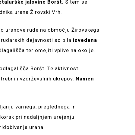
talurške jalovine Boršt
. S tem se
nika urana Žirovski Vrh.
avo uranove rude na območju Žirovskega
 rudarskih dejavnosti so bila
izvedena
lagališča ter omejiti vplive na okolje.
dlagališča Boršt. Te aktivnosti
otrebnih vzdrževalnih ukrepov.
Namen
janju varnega, preglednega in
korak pri nadaljnjem urejanju
ridobivanja urana.