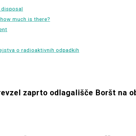
 disposal
 how much is there?
ent
ejstva o radioaktivnih odpadkih
revzel zaprto odlagališče Boršt na 