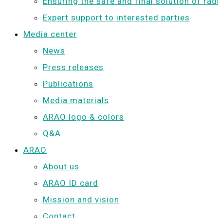
Ensuring the safe and final solution of ra
Expert support to interested parties
Media center
News
Press releases
Publications
Media materials
ARAO logo & colors
Q&A
ARAO
About us
ARAO ID card
Mission and vision
Contact