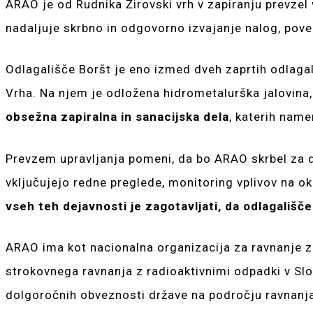
ARAO je od Rudnika Žirovski vrh v zapiranju prevzel
nadaljuje skrbno in odgovorno izvajanje nalog, pov
Odlagališče Boršt je eno izmed dveh zaprtih odlaga
Vrha. Na njem je odložena hidrometalurška jalovina, 
obsežna zapiralna in sanacijska dela
, katerih name
Prevzem upravljanja pomeni, da bo ARAO skrbel za do
vključujejo redne preglede, monitoring vplivov na ok
vseh teh dejavnosti je zagotavljati, da odlagališče
ARAO ima kot nacionalna organizacija za ravnanje z
strokovnega ravnanja z radioaktivnimi odpadki v Sl
dolgoročnih obveznosti države na področju ravnanja 