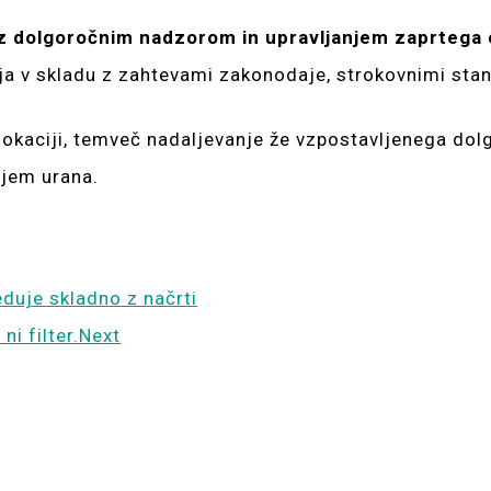
 z dolgoročnim nadzorom in upravljanjem zaprtega 
 v skladu z zahtevami zakonodaje, strokovnimi standar
okaciji, temveč nadaljevanje že vzpostavljenega do
njem urana.
eduje skladno z načrti
ni filter.
Next