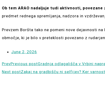
Ob tem ARAO nadaljuje tudi aktivnosti, povezane
predmet rednega spremljanja, nadzora in vzdrževanja
Prevzem Boršta tako ne pomeni nove dejavnosti na l
območje, ki je bilo v preteklosti povezano z rudarje
June 2, 2026
Prev
Previous post
Gradnja odlagališča v Vrbini napr
Next post
Zakaj na gradbišču ni selfijev? Ker varnost 