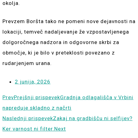
okolja.
Prevzem Boršta tako ne pomeni nove dejavnosti na
lokaciji, temveč nadaljevanje že vzpostavljenega
dolgoročnega nadzora in odgovorne skrbi za
območje, ki je bilo v preteklosti povezano z
rudarjenjem urana.
2 junija, 2026
Prev
Prejšnji prispevek
Gradnja odlagališča v Vrbini
napreduje skladno z načrti
Naslednji prispevek
Zakaj na gradbišču ni selfijev?
Ker varnost ni filter.
Next