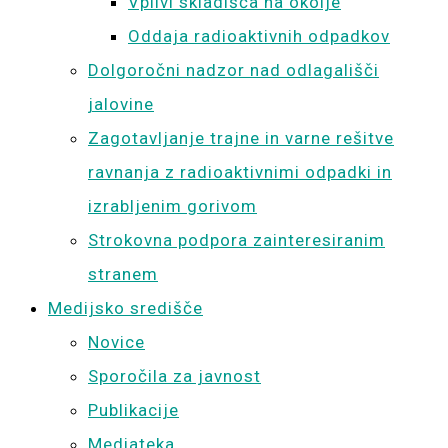
Vplivi skladišča na okolje
Oddaja radioaktivnih odpadkov
Dolgoročni nadzor nad odlagališči
jalovine
Zagotavljanje trajne in varne rešitve
ravnanja z radioaktivnimi odpadki in
izrabljenim gorivom
Strokovna podpora zainteresiranim
stranem
Medijsko središče
Novice
Sporočila za javnost
Publikacije
Mediateka