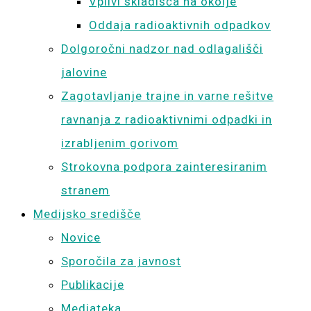
Vplivi skladišča na okolje
Oddaja radioaktivnih odpadkov
Dolgoročni nadzor nad odlagališči
jalovine
Zagotavljanje trajne in varne rešitve
ravnanja z radioaktivnimi odpadki in
izrabljenim gorivom
Strokovna podpora zainteresiranim
stranem
Medijsko središče
Novice
Sporočila za javnost
Publikacije
Mediateka