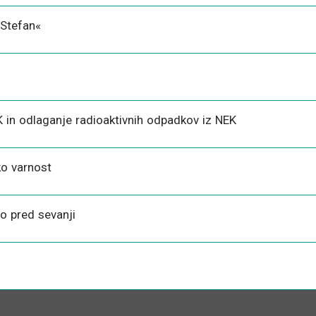
 Stefan«
K in odlaganje radioaktivnih odpadkov iz NEK
ko varnost
o pred sevanji