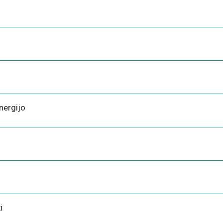
nergijo
i