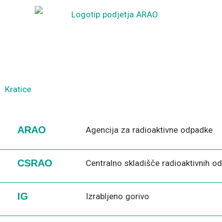
Preskoči
na
vsebino
Kratice
ARAO
Agencija za radioaktivne odpadke
CSRAO
Centralno skladišče radioaktivnih o
IG
Izrabljeno gorivo