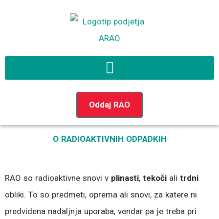
Preskoči
na
vsebino
Oddaj RAO
O RADIOAKTIVNIH ODPADKIH
RAO so radioaktivne snovi v
plinasti
,
tekoči
ali
trdni
obliki. To so predmeti, oprema ali snovi, za katere ni
predvidena nadaljnja uporaba, vendar pa je treba pri