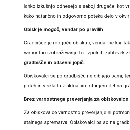
lahko izkušnjo odnesejo s seboj drugače: kot vt
kako natančno in odgovorno poteka delo v okvir
Obisk je mogoč, vendar po pravilih
G
radbišče je mogoče obiskati, vendar ne kar t
varnostno izobraževanje ter izpolniti zahtevek z
gradbišče in odsevni jopič.
Obiskovalci se po gradbišču ne gibljejo sami, 
poteh in v skladu z aktualnim stanjem del na gr
Brez varnostnega preverjanja za obiskovalce
Za obiskovalce varnostno preverjanje ni potrebno
stalnega spremstva. Obiskovalci pa so na gradbi