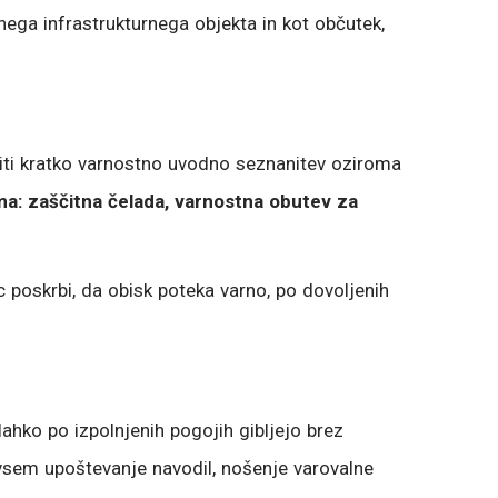
ega infrastrukturnega objekta in kot občutek,
iti kratko varnostno uvodno seznanitev oziroma
a: zaščitna čelada, varnostna obutev za
poskrbi, da obisk poteka varno, po dovoljenih
lahko po izpolnjenih pogojih gibljejo brez
dvsem upoštevanje navodil, nošenje varovalne