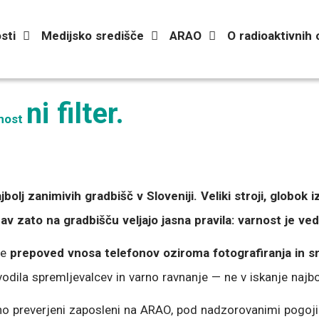
sti
Medijsko središče
ARAO
O radioaktivnih
ni filter.
rnost
bolj zanimivih gradbišč v Sloveniji. Veliki stroji, globok 
av zato na gradbišču veljajo jasna pravila: varnost je v
je
prepoved vnosa telefonov oziroma fotografiranja in 
odila spremljevalcev in varno ravnanje — ne v iskanje najbo
no preverjeni zaposleni na ARAO, pod nadzorovanimi pogoji i