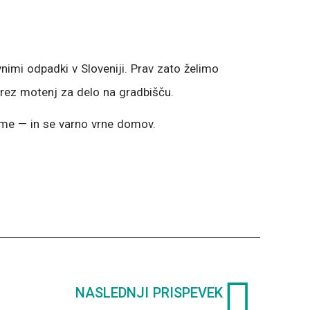
nimi odpadki v Sloveniji. Prav zato želimo
brez motenj za delo na gradbišču.
zume — in se varno vrne domov.
Nex
NASLEDNJI PRISPEVEK