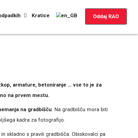
 odpadkih
Kratice
Oddaj RAO
izkop, armature, betoniranje … vse to je za
edno na prvem mestu.
snemanja na gradbišču
. Na gradbišču mora biti
ljšega kadra za fotografijo.
n skladno s pravili gradbišča. Obiskovalci pa