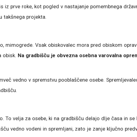
is iz prve roke, kot pogled v nastajanje pomembnega državn
u takšnega projekta.
ako, mimogrede. Vsak obiskovalec mora pred obiskom oprav
a obisk.
Na gradbišču je obvezna osebna varovalna oprem
temveč vedno v spremstvu pooblaščene osebe. Spremljevalec 
adbišču.
. To velja za osebe, ki na gradbišču delajo dlje časa in se 
šču vedno vodeni in spremljani, zato je zanje ključno pre