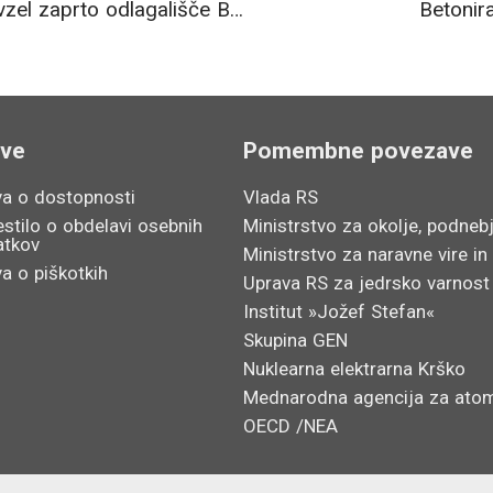
ARAO je v dolgoročno upravljanje prevzel zaprto odlagališče Boršt na območju nekdanjega rudnika Žirovski Vrh
Betonir
ave
Pomembne povezave
va o dostopnosti
Vlada RS
stilo o obdelavi osebnih
Ministrstvo za okolje, podnebj
atkov
Ministrstvo za naravne vire in
va o piškotkih
Uprava RS za jedrsko varnost
Institut »Jožef Stefan«
Skupina GEN
Nuklearna elektrarna Krško
Mednarodna agencija za atom
OECD /NEA