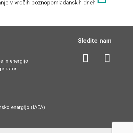
anje v vročih poznopomladanskih dneh
Sledite nam
L
Y
e in energijo
i
o
 prostor
n
u
k
t
e
u
sko energijo (IAEA)
d
b
i
e
n