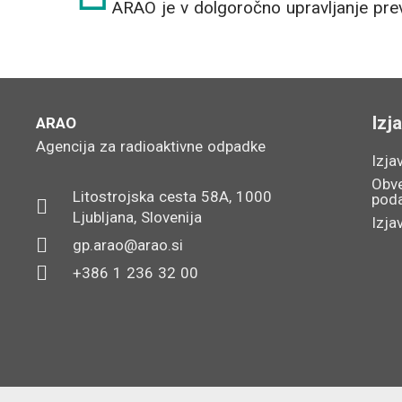
Izj
ARAO
Agencija za radioaktivne odpadke
Izja
Obve
Litostrojska cesta 58A, 1000
pod
Ljubljana, Slovenija
Izja
gp.arao@arao.si
+386 1 236 32 00