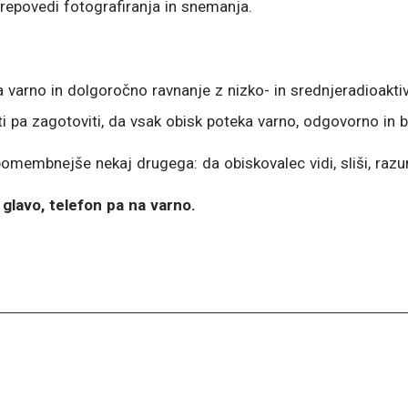
prepovedi fotografiranja in snemanja.
varno in dolgoročno ravnanje z nizko- in srednjeradioaktiv
i pa zagotoviti, da vsak obisk poteka varno, odgovorno in 
 pomembnejše nekaj drugega: da obiskovalec vidi, sliši, ra
 glavo, telefon pa na varno.