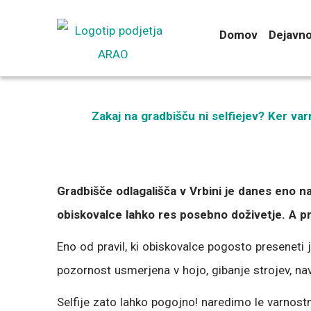
Preskoči
na
Domov
Dejavno
vsebino
Zakaj na gradbišču ni selfiejev? Ker va
Gradbišče odlagališča v Vrbini je danes eno naj
obiskovalce lahko res posebno doživetje. A pr
Eno od pravil, ki obiskovalce pogosto preseneti 
pozornost usmerjena v hojo, gibanje strojev, nav
Selfije zato lahko pogojno! naredimo le varnost