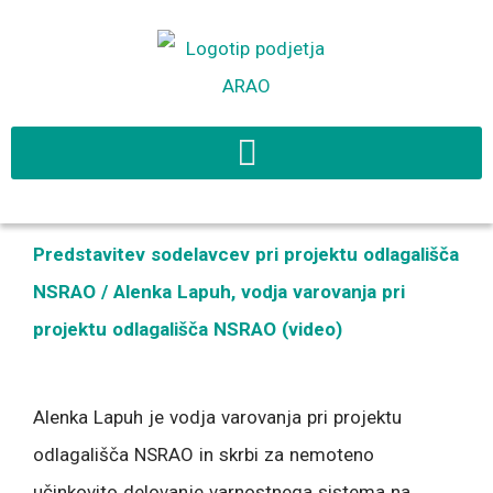
Skip
to
content
Predstavitev sodelavcev pri projektu odlagališča
NSRAO / Alenka Lapuh, vodja varovanja pri
projektu odlagališča NSRAO (video)
Alenka Lapuh je vodja varovanja pri projektu
odlagališča NSRAO in skrbi za nemoteno
učinkovito delovanje varnostnega sistema na