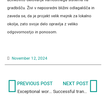
gradbišču. Živi v neposredni bližini odlagališča in
zaveda se, da je projekt velik mejnik za lokalno
okolje, zato svoje delo opravlja z veliko
odgovornostjo in ponosom.
November 12, 2024
Prev
Ne
PREVIOUS POST
NEXT POST
Exceptional work at the LILW disposal facility construction site
Successful transportation of the radiation source for further processing and recycling