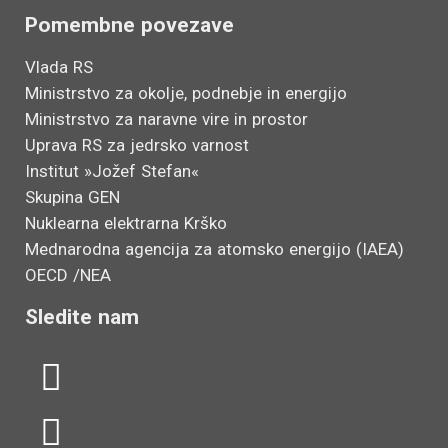
Pomembne povezave
Vlada RS
Ministrstvo za okolje, podnebje in energijo
Ministrstvo za naravne vire in prostor
Uprava RS za jedrsko varnost
Institut »Jožef Stefan«
Skupina GEN
Nuklearna elektrarna Krško
Mednarodna agencija za atomsko energijo (IAEA)
OECD /NEA
Sledite nam
L
Y
i
o
n
u