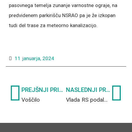
pasovnega temelja zunanje varnostne ograje, na
predvidenem parkirišču NSRAO pa je že izkopan
tudi del trase za meteorno kanalizacijo.
11 januarja, 2024
Prev
Ne
PREJŠNJI PRISPEVEK
NASLEDNJI PRISPEVEK
Voščilo
Vlada RS podala soglasje k Poslovnemu načrtu ARAO 2024 – 2025