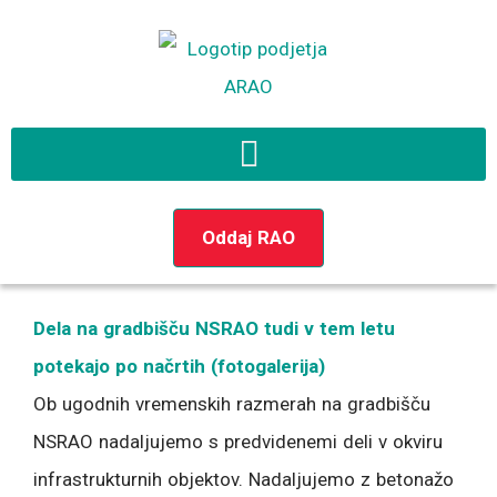
Preskoči
na
vsebino
Oddaj RAO
Dela na gradbišču NSRAO tudi v tem letu
potekajo po načrtih (fotogalerija)
Ob ugodnih vremenskih razmerah na gradbišču
NSRAO nadaljujemo s predvidenemi deli v okviru
infrastrukturnih objektov. Nadaljujemo z betonažo