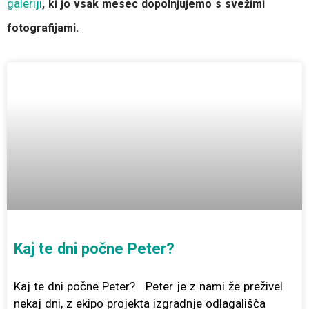
galeriji
, ki jo vsak mesec dopolnjujemo s svežimi
fotografijami.
P
P
P
P
P
P
P
a
a
a
a
a
a
a
g
g
g
g
g
g
g
e
e
e
e
e
e
e
Kaj te dni počne Peter?
Kaj te dni počne Peter? Peter je z nami že preživel
nekaj dni, z ekipo projekta izgradnje odlagališča