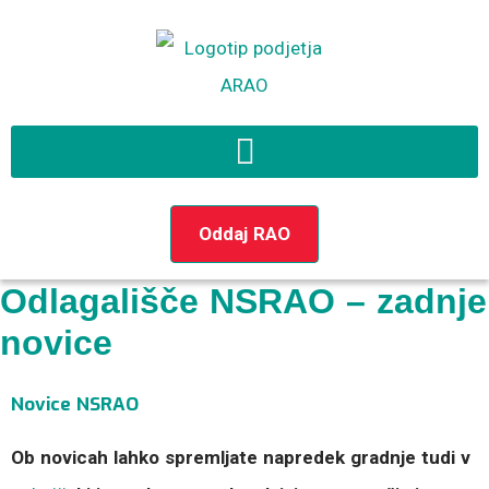
Preskoči
na
vsebino
Oddaj RAO
Odlagališče NSRAO – zadnje
novice
Novice NSRAO
Ob novicah lahko spremljate napredek gradnje tudi v