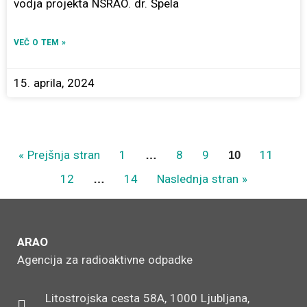
vodja projekta NSRAO. dr. Špela
VEČ O TEM »
15. aprila, 2024
« Prejšnja stran
1
8
9
11
…
10
12
14
Naslednja stran »
…
ARAO
Agencija za radioaktivne odpadke
Litostrojska cesta 58A, 1000 Ljubljana,