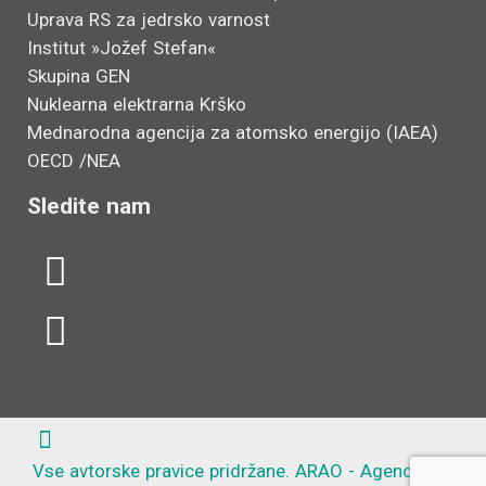
Uprava RS za jedrsko varnost
Institut »Jožef Stefan«
Skupina GEN
Nuklearna elektrarna Krško
Mednarodna agencija za atomsko energijo (IAEA)
OECD /NEA
Sledite nam
L
Y
i
o
n
u
k
t
e
u
d
b
Vse avtorske pravice pridržane. ARAO - Agencija