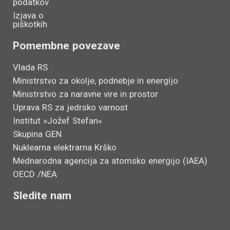
podatkov
Izjava o
piškotkih
Pomembne povezave
Vlada RS
Ministrstvo za okolje, podnebje in energijo
Ministrstvo za naravne vire in prostor
Uprava RS za jedrsko varnost
Institut »Jožef Stefan«
Skupina GEN
Nuklearna elektrarna Krško
Mednarodna agencija za atomsko energijo (IAEA)
OECD /NEA
Sledite nam
L
Y