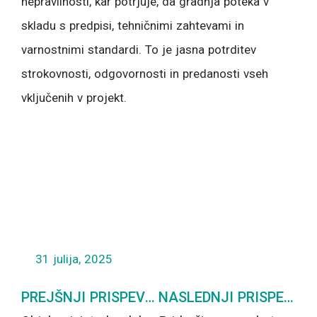
nepravilnosti, kar potrjuje, da gradnja poteka v
skladu s predpisi, tehničnimi zahtevami in
varnostnimi standardi. To je jasna potrditev
strokovnosti, odgovornosti in predanosti vseh
vključenih v projekt.
31 julija, 2025
Prev
PREJŠNJI PRISPEVEK
NASLEDNJI PRISPEVEK