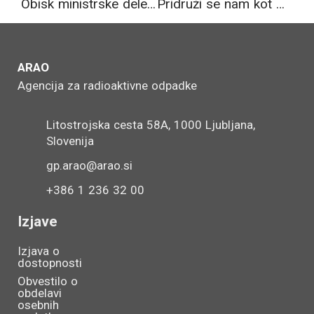
Obisk ministrske delegacije Ministrstva za naravne vire in prostor, vodstva NEK in Uprave RS za jedrsko varnost
Pridruži se nam kot Področni svetovalec I v Sektorju za obratovanje objektov
ARAO
Agencija za radioaktivne odpadke
Litostrojska cesta 58A, 1000 Ljubljana,
Slovenija
gp.arao@arao.si
+386 1 236 32 00
Izjave
Izjava o
dostopnosti
Obvestilo o
obdelavi
osebnih