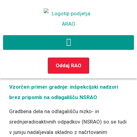
Preskoči
na
vsebino
Oddaj RAO
Vzorčen primer gradnje: inšpekcijski nadzori
brez pripomb na odlagališču NSRAO
Gradbena dela na odlagališču nizko- in
srednjeradioaktivnih odpadkov (NSRAO) so se tudi
v juniju nadaljevala skladno z načrtovanim