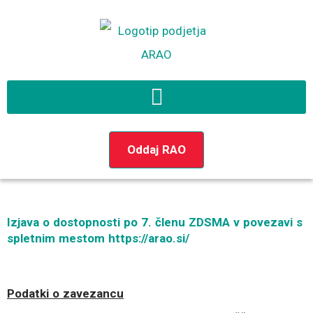
Preskoči
na
vsebino
Oddaj RAO
Izjava o dostopnosti po 7. členu ZDSMA v povezavi s
spletnim mestom https://arao.si/
Podatki o zavezancu