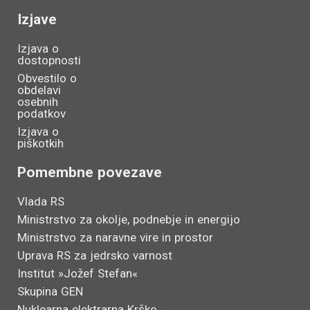
Izjave
Izjava o
dostopnosti
Obvestilo o
obdelavi
osebnih
podatkov
Izjava o
piškotkih
Pomembne povezave
Vlada RS
Ministrstvo za okolje, podnebje in energijo
Ministrstvo za naravne vire in prostor
Uprava RS za jedrsko varnost
Institut »Jožef Stefan«
Skupina GEN
Nuklearna elektrarna Krško