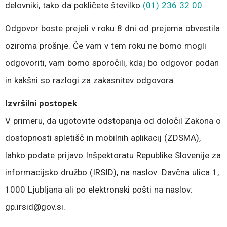
delovniki, tako da pokličete številko
(01) 236 32 00
.
Odgovor boste prejeli v roku 8 dni od prejema obvestila
oziroma prošnje. Če vam v tem roku ne bomo mogli
odgovoriti, vam bomo sporočili, kdaj bo odgovor podan
in kakšni so razlogi za zakasnitev odgovora.
Izvršilni postopek
V primeru, da ugotovite odstopanja od določil Zakona o
dostopnosti spletišč in mobilnih aplikacij (ZDSMA),
lahko podate prijavo Inšpektoratu Republike Slovenije za
informacijsko družbo (IRSID), na naslov: Davčna ulica 1,
1000 Ljubljana ali po elektronski pošti na naslov:
gp.irsid@gov.si.