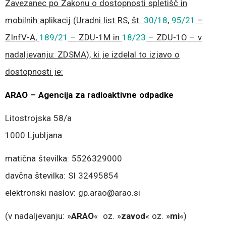
Zavezanec po Zakonu o dostopnosti spletišč in
mobilnih aplikacij (Uradni list RS, št.
30/18
,
95/21
–
ZInfV-A,
189/21
– ZDU-1M in
18/23
– ZDU-1O – v
nadaljevanju: ZDSMA), ki je izdelal to izjavo o
dostopnosti je:
ARAO – Agencija za radioaktivne odpadke
Litostrojska 58/a
1000 Ljubljana
matična številka: 5526329000
davčna številka: SI 32495854
elektronski naslov: gp.arao@arao.si
(v nadaljevanju: »
ARAO
« oz. »
zavod
« oz. »
mi
«)