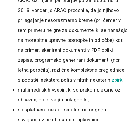
ARAO oz. njenih partnerjev po 28. septembru
2018, vendar je ARAO precenila, da je njihovo
prilagajanje nesorazmerno breme (pri čemer v
tem primeru ne gre za dokumente, ki se nanašajo
na morebitne upravne postopke in odločbe) kot
na primer: skenirani dokumenti v PDF obliki
zapisa, programsko generirani dokumenti (npr.
letna poročila), različne kompleksne preglednice
s podatki, nekatera polja v filtrih nekaterih
zbirk
,
multimedijskih vsebin, ki so prekompleksne oz.
obsežne, da bi se jih prilagodilo,
na spletnem mestu trenutno ni mogoča
navigacija v celoti samo s tipkovnico.