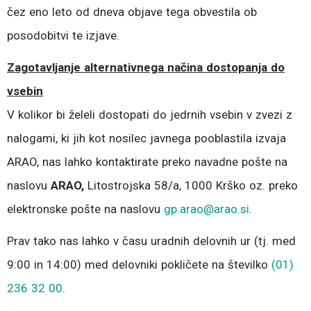
čez eno leto od dneva objave tega obvestila ob
posodobitvi te izjave.
Zagotavljanje alternativnega načina dostopanja do
vsebin
V kolikor bi želeli dostopati do jedrnih vsebin v zvezi z
nalogami, ki jih kot nosilec javnega pooblastila izvaja
ARAO, nas lahko kontaktirate preko navadne pošte na
naslovu
ARAO,
Litostrojska 58/a, 1000 Krško oz. preko
elektronske pošte na naslovu
gp.arao@arao.si
.
Prav tako nas lahko v času uradnih delovnih ur (tj. med
9:00 in 14:00) med delovniki pokličete na številko
(01)
236 32 00
.