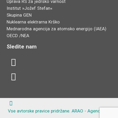
Uprava RS za jedrsko varnost
Institut »Jožef Stefan«
Skupina GEN
Nuklearna elektrarna Krško
Mednarodna agencija za atomsko energijo (IAEA)
OECD /NEA
Sledite nam
L
Y
i
o
n
u
k
t
e
u
d
b
Vse avtorske pravice pridržane. ARAO - Agencija