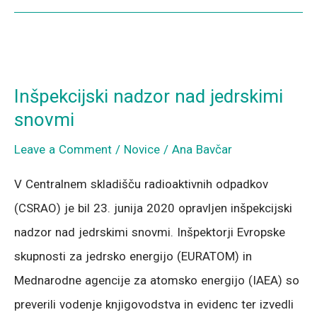
Inšpekcijski
nadzor
Inšpekcijski nadzor nad jedrskimi
nad
snovmi
jedrskimi
Leave a Comment
/
Novice
/
Ana Bavčar
snovmi
V Centralnem skladišču radioaktivnih odpadkov
(CSRAO) je bil 23. junija 2020 opravljen inšpekcijski
nadzor nad jedrskimi snovmi. Inšpektorji Evropske
skupnosti za jedrsko energijo (EURATOM) in
Mednarodne agencije za atomsko energijo (IAEA) so
preverili vodenje knjigovodstva in evidenc ter izvedli