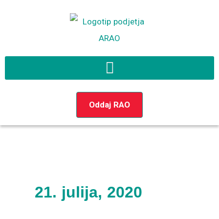
Preskoči
na
vsebino
Oddaj RAO
21. julija, 2020