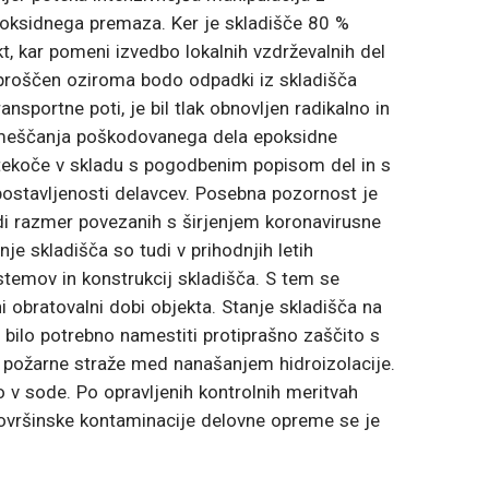
poksidnega premaza. Ker je skladišče 80 %
kt, kar pomeni izvedbo lokalnih vzdrževalnih del
 sproščen oziroma bodo odpadki iz skladišča
portne poti, je bil tlak obnovljen radikalno in
domeščanja poškodovanega dela epoksidne
o tekoče v skladu s pogodbenim popisom del in s
zpostavljenosti delavcev. Posebna pozornost je
radi razmer povezanih s širjenjem koronavirusne
je skladišča so tudi v prihodnjih letih
istemov in konstrukcij skladišča. S tem se
i obratovalni dobi objekta. Stanje skladišča na
 bilo potrebno namestiti protiprašno zaščito s
e požarne straže med nanašanjem hidroizolacije.
v sode. Po opravljenih kontrolnih meritvah
površinske kontaminacije delovne opreme se je