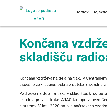
Preskoči
na
Domov
Dejavno
vsebino
Končana vzdrže
skladišču radi
Končana vzdrževalna dela na tlaku v Centralnem 
uspešno zaključena. Dela so potekala skladno z n
Vzdrževalna dela na tlaku v skladišču, ki so pot
skladu s pravili stroke. ARAO kot upravljavec C
sistemov. V letu 2020 so bila načrtovana vzdrževa