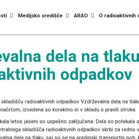
sti
Medijsko središče
ARAO
O radioaktivnih
valna dela na tlak
oaktivnih odpadkov
skladišču radioaktivnih odpadkov Vzdrževalna dela na tlaku 
ačrtom, izvedena so korektno in v skladu s pravili stroke.
ekala letos jeseni so uspešno zaključena. Dela so potekala
entralnega skladišča radioaktivnih odpadkov skrbi za redno 
lna dela na tlaku, saj so se na sredinski transportni poti, 