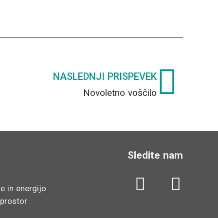
Nex
NASLEDNJI PRISPEVEK
Novoletno voščilo
Sledite nam
L
Y
e in energijo
i
o
 prostor
n
u