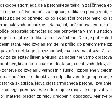
e poškodbe zgornjega dela betonskega tlaka in zaščitnega e
pri izbiri rešitve odločil za najmanj radikalen poseg v obje
adišču pa se bo opravilo, ko bo skladiščni prostor nekoliko
radioaktivnih odpadkov. Na najbolj poškodovanem delu trans
plošče, preostala območja so bila obnovljena v smislu na
m je bilo ustrezno dilatirano in zaščiteno. Delo je potekal
videnih stanj. Med izvajanjem del ni prišlo do prekomerne i
anju vročih del, ko je bila vzpostavljena požarna straža. Za
v za zajezitev širjenja virusa. Za nadaljnje varno obratovan
odobitve, ki so potrebna zaradi staranja sestavnih delov, s
zahteve po izvajanju varnostnih funkcij izpolnjene v celotn
 do skladiščenih radioaktivnih odpadkov in druge opreme je
eostanka skladišča. Nova plast armiranega betona. Izvajanj
idnega premaza. Vse odstranjene ruševine se je vstavilo 
 bil material predan zbiralcu gradbenih odpadkov. Meritve 