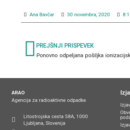
Ana Bavčar
30 novembra, 2020
8:
Prev
PREJŠNJI PRISPEVEK
Izj
ARAO
Agencija za radioaktivne odpadke
Izja
Obve
Litostrojska cesta 58A, 1000
pod
Ljubljana, Slovenija
Izja