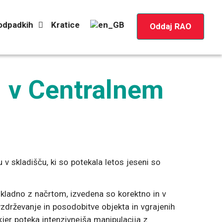
 odpadkih
Kratice
Oddaj RAO
u v Centralnem
v skladišču, ki so potekala letos jeseni so
 skladno z načrtom, izvedena so korektno in v
vzdrževanje in posodobitve objekta in vgrajenih
kjer poteka intenzivnejša manipulacija z