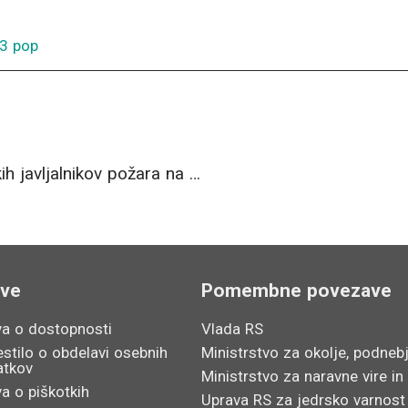
13 pop
Ponovno odpeljana pošiljka ionizacijskih javljalnikov požara na reciklažo
ave
Pomembne povezave
va o dostopnosti
Vlada RS
stilo o obdelavi osebnih
Ministrstvo za okolje, podnebj
atkov
Ministrstvo za naravne vire in
va o piškotkih
Uprava RS za jedrsko varnost