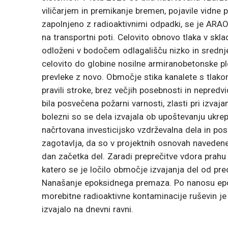
viličarjem in premikanje bremen, pojavile vidn
zapolnjeno z radioaktivnimi odpadki, se je ARAO 
na transportni poti. Celovito obnovo tlaka v skl
odloženi v bodočem odlagališču nizko in srednje
celovito do globine nosilne armiranobetonske 
prevleke z novo. Območje stika kanalete s tlako
pravili stroke, brez večjih posebnosti in nepred
bila posvečena požarni varnosti, zlasti pri izvaj
bolezni so se dela izvajala ob upoštevanju ukrepo
načrtovana investicijsko vzdrževalna dela in pos
zagotavlja, da so v projektnih osnovah navedene 
dan začetka del. Zaradi preprečitve vdora prahu
katero se je ločilo območje izvajanja del od pr
Nanašanje epoksidnega premaza. Po nanosu epoks
morebitne radioaktivne kontaminacije ruševin je
izvajalo na dnevni ravni.